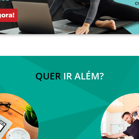
QUER
IR ALÉM?