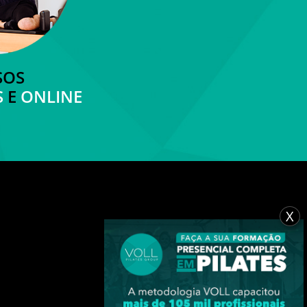
SOS
S
E
ONLINE
X