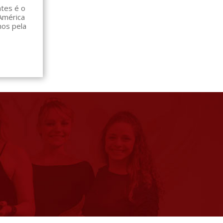
ates é o
América
nos pela