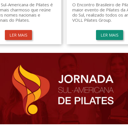
 Sul-Americana de Pilates é
O Encontro Brasileiro de Pil
 mais charmoso que reúne
maior evento de Pilates da 
es nomes nacionais e
do Sul, realizado todos os a
nais do Pilates.
VOLL Pilates Group.
LER MAIS
LER MAIS