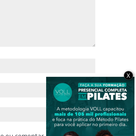
X
ue eu comentar.