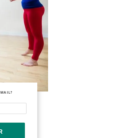
EMAIL?
R