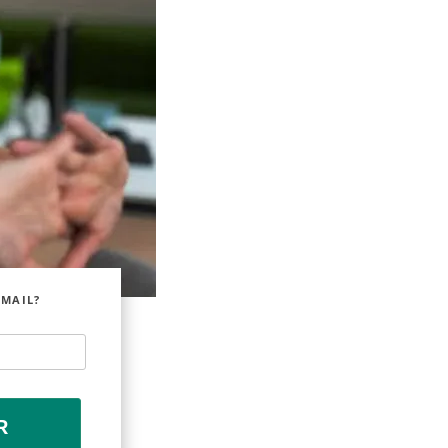
EMAIL?
R