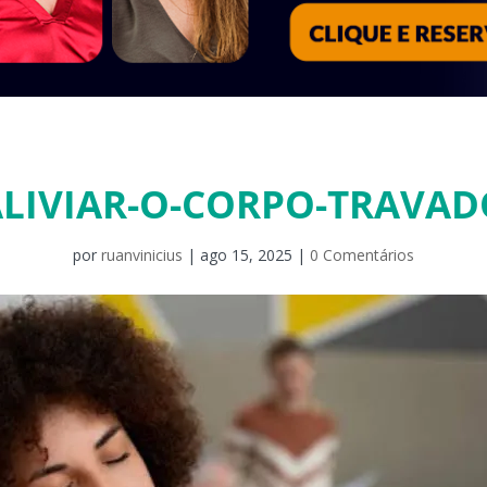
ALIVIAR-O-CORPO-TRAVAD
por
ruanvinicius
|
ago 15, 2025
|
0 Comentários