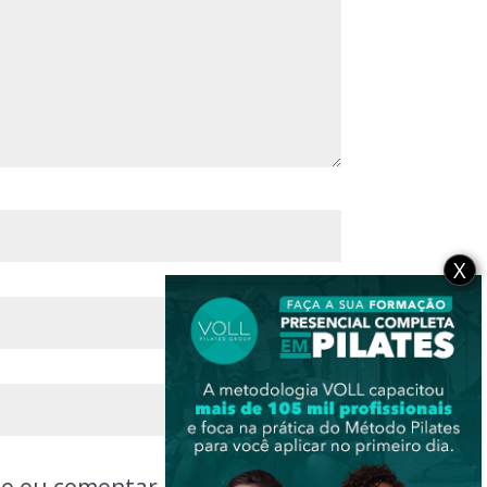
X
ue eu comentar.