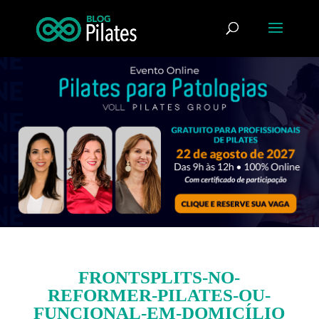
FRONTSPLITS-NO-
REFORMER-PILATES-OU-
FUNCIONAL-EM-DOMICÍLIO