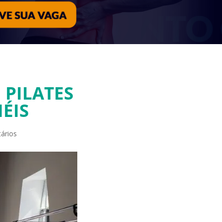
 PILATES
ÉIS
ários