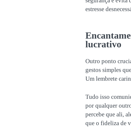
segurança e evita 
estresse desnecess
Encantamen
lucrativo
Outro ponto cruci
gestos simples qu
Um lembrete carin
Tudo isso comunic
por qualquer outr
percebe que ali, a
que o fideliza de 