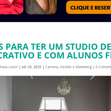
S PARA TER UM STUDIO DE
CRATIVO E COM ALUNOS FI
hara Lavor
|
set 29, 2025
|
Carreira
,
Gestão e Marketing
|
0 Coment