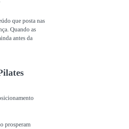
?
teúdo que posta nas
ança. Quando as
ainda antes da
Pilates
posicionamento
ão prosperam