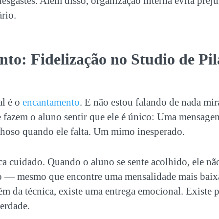
desgastes. Além disso, organização interna evita prejuí
ário.
to: Fidelização no
Studio de Pil
al é o
encantamento
. E não estou falando de nada mir
e fazem o aluno sentir que ele é único: Uma mensagem
hoso quando ele falta. Um mimo inesperado.
a cuidado. Quando o aluno se sente acolhido, ele não
o — mesmo que encontre uma mensalidade mais baixa
lém da técnica, existe uma entrega emocional. Existe p
verdade.