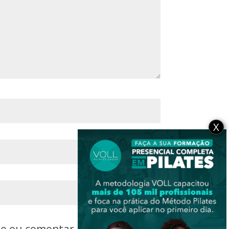
X
ue eu comentar.