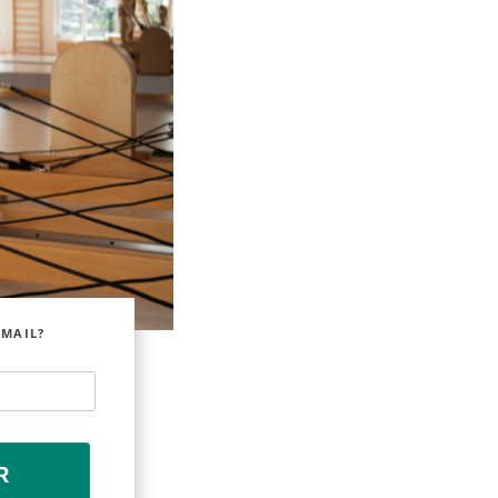
EMAIL?
R