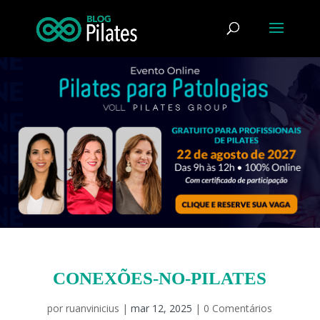
CONEXÕES-NO-PILATES
por
ruanvinicius
|
mar 12, 2025
|
0 Comentários