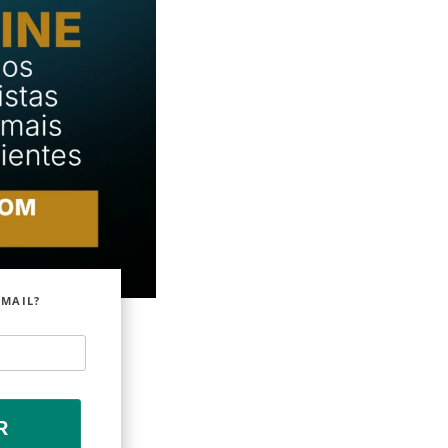
EMAIL?
R