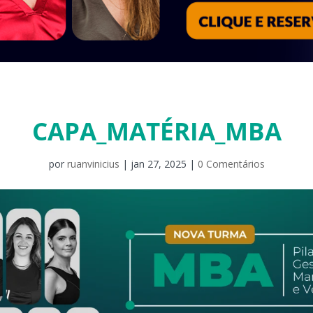
CAPA_MATÉRIA_MBA
por
ruanvinicius
|
jan 27, 2025
|
0 Comentários