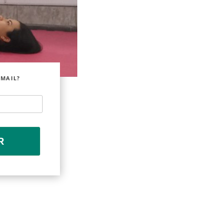
EMAIL?
R