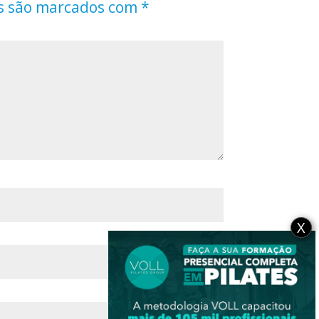
s são marcados com
*
X