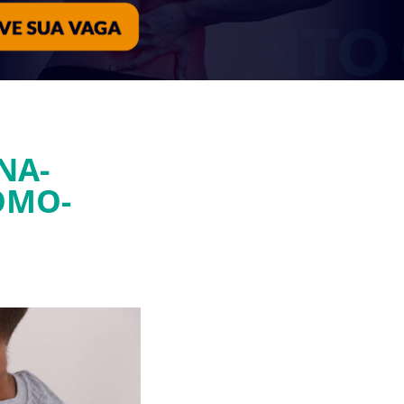
NA-
OMO-