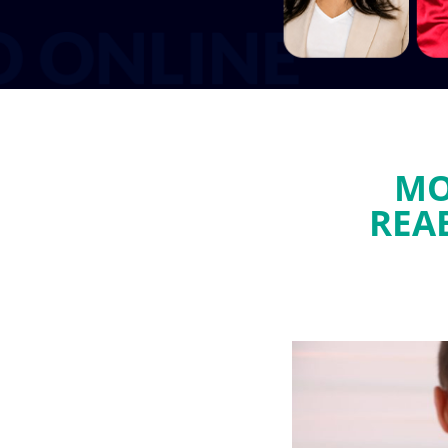
MO
REA