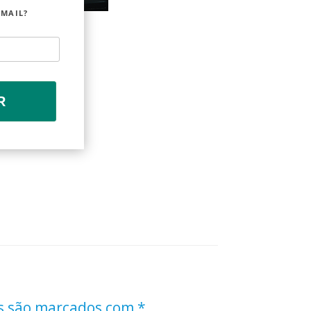
EMAIL?
R
s são marcados com
*