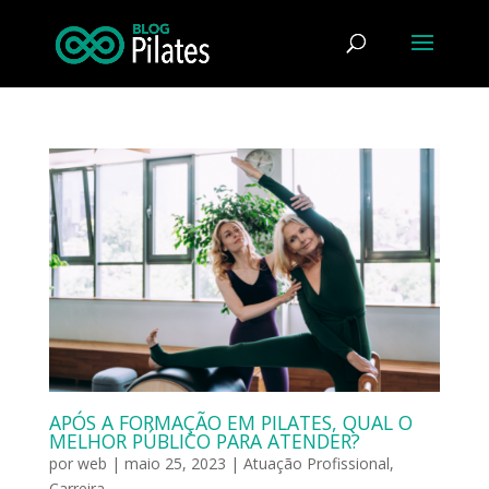
APÓS A FORMAÇÃO EM PILATES, QUAL O
MELHOR PÚBLICO PARA ATENDER?
por
web
|
maio 25, 2023
|
Atuação Profissional
,
Carreira