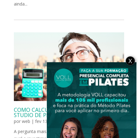
ainda...
X
COMO CALCULAR O INVESTIMENTO DE UM
STUDIO DE PILATES?
por
web
|
fev 13, 2023
|
Carreira
,
Gestão e Marketing
A pergunta mais recorrente feita por investidores é