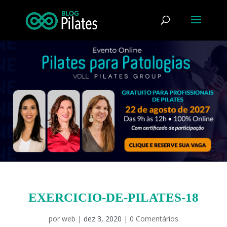
EXERCICIO-DE-PILATES-18
por
web
|
dez 3, 2020
|
0 Comentários