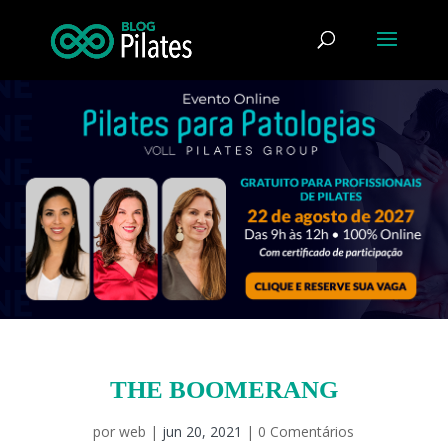
THE BOOMERANG
por
web
|
jun 20, 2021
|
0 Comentários