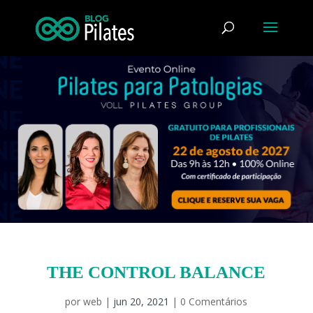
THE CONTROL BALANCE
por
web
|
jun 20, 2021
|
0 Comentários