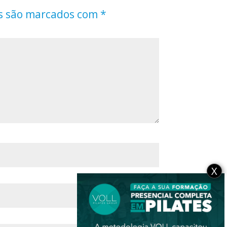
s são marcados com
*
X