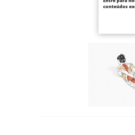
Entre para no
conteúdos exc