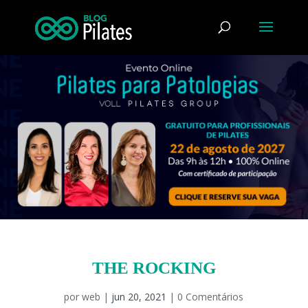
THE ROCKING
por
web
|
jun 20, 2021
|
0 Comentários