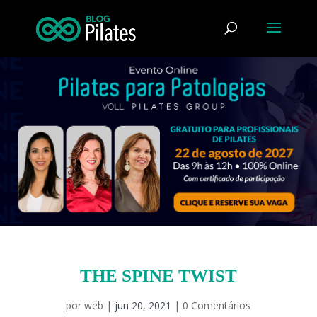
THE SPINE TWIST
por
web
|
jun 20, 2021
|
0 Comentários