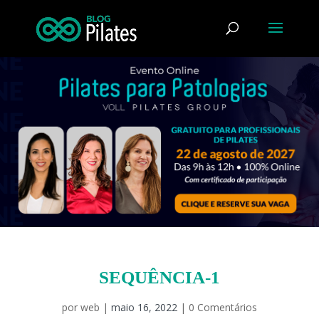
SEQUÊNCIA-1
por
web
|
maio 16, 2022
|
0 Comentários