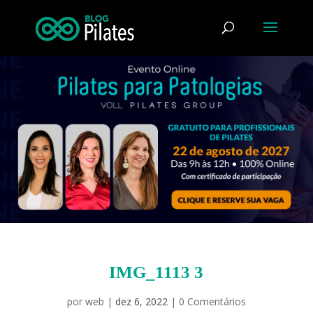
IMG_1113 3
por
web
|
dez 6, 2022
|
0 Comentários