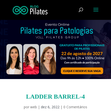
LADDER BARREL-4
por
web
|
dez 6, 2022
|
0 Comentários