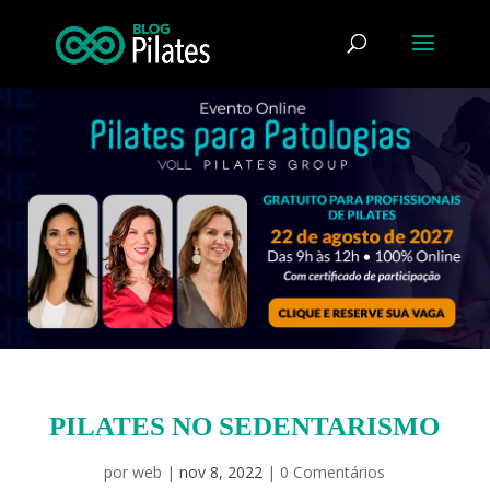
PILATES NO SEDENTARISMO
por
web
|
nov 8, 2022
|
0 Comentários