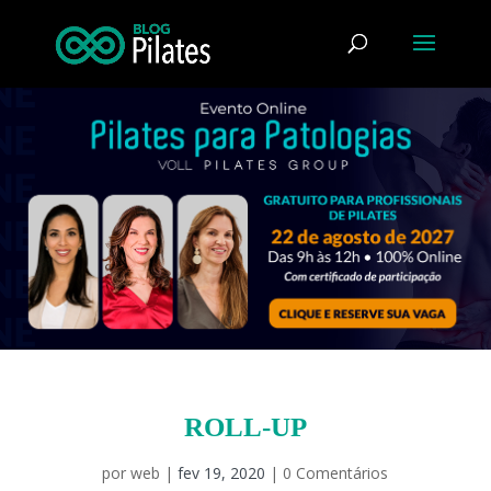
ROLL-UP
por
web
|
fev 19, 2020
|
0 Comentários