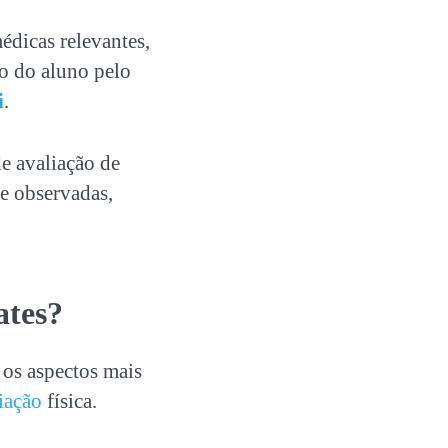
édicas relevantes,
o do aluno pelo
i
.
de avaliação de
 e observadas,
ates
?
o os aspectos mais
iação
física.