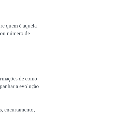
bre quem é aquela
l ou número de
nformações de como
mpanhar a evolução
s, encurtamento,