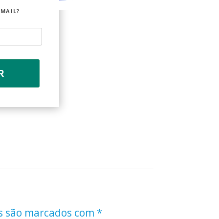
EMAIL?
R
s são marcados com
*