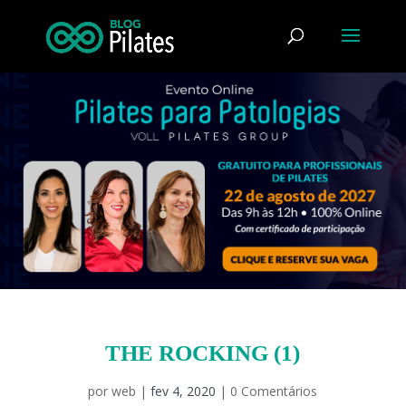
THE ROCKING (1)
por
web
|
fev 4, 2020
|
0 Comentários