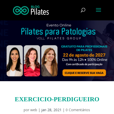
EXERCICIO-PERDIGUEIRO
por
web
|
jan 28, 2021
|
0 Comentários