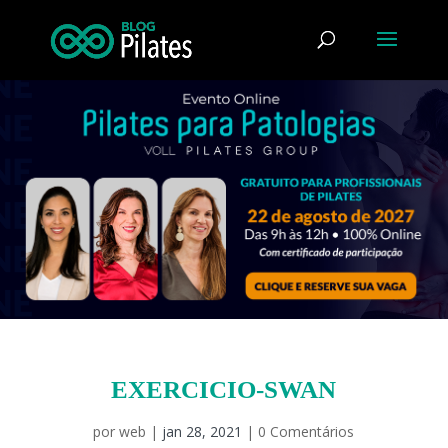
EXERCICIO-SWAN
por
web
|
jan 28, 2021
|
0 Comentários