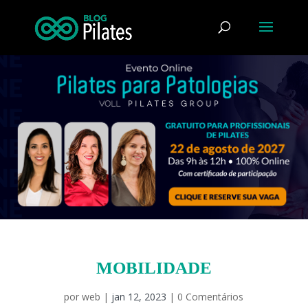
MOBILIDADE
por
web
|
jan 12, 2023
|
0 Comentários