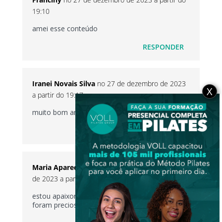
19:10
amei esse conteúdo
RESPONDER
Iranei Novais Silva
no 27 de dezembro de 2023
X
a partir do 19:17
muito bom amei
RESPONDER
Maria Aparecida Miranda
no 29 de dezembro
de 2023 a partir do 07:32
estou apaixonada por Pilates e essas dicas
foram preciosas