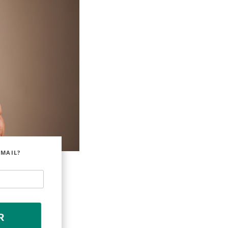
EMAIL?
R