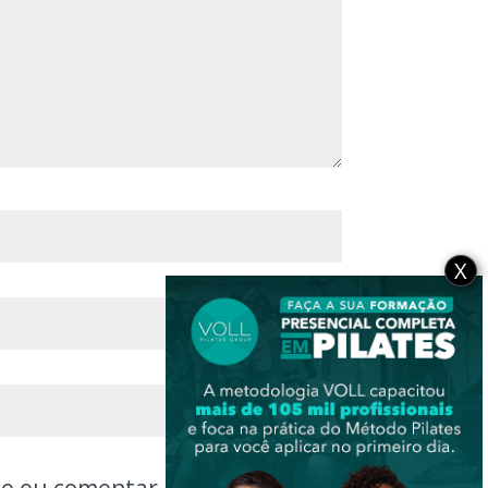
X
ue eu comentar.