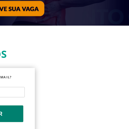
OS
EMAIL?
R