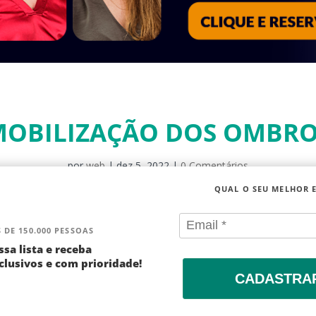
OBILIZAÇÃO DOS OMBR
por
web
|
dez 5, 2022
|
0 Comentários
QUAL O SEU MELHOR 
 DE 150.000 PESSOAS
ssa lista e receba
lusivos e com prioridade!
CADASTRA