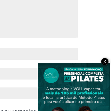
X
ue eu comentar.