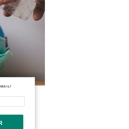
EMAIL?
R