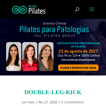
DOUBLE-LEG-KICK
por
web
|
fev 27, 2020
|
0 Comentários