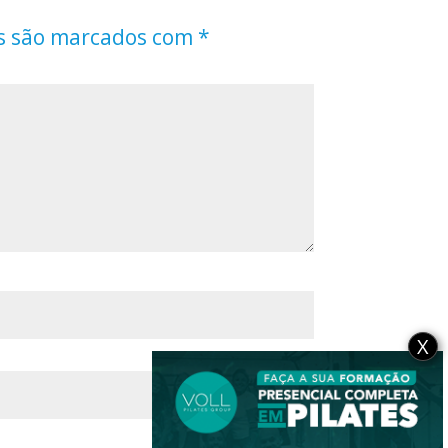
s são marcados com
*
X