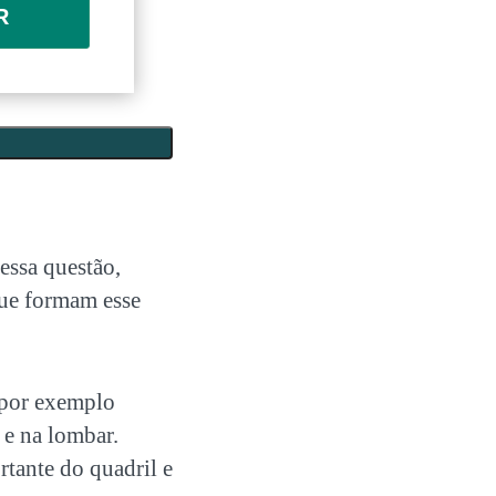
R
essa questão,
ue formam esse
 por exemplo
 e na lombar.
tante do quadril e