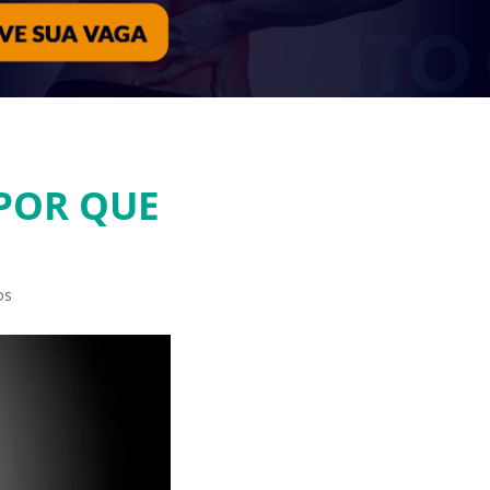
POR QUE
os