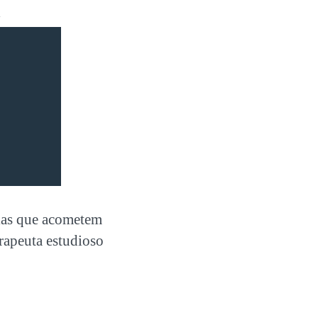
l
ias que acometem
erapeuta estudioso