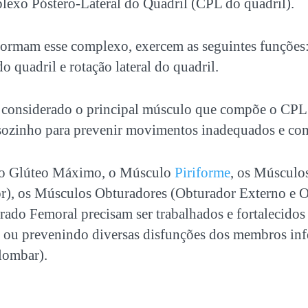
xo Póstero-Lateral do Quadril (CPL do quadril).
ormam esse complexo, exercem as seguintes funções
o quadril e rotação lateral do quadril.
considerado o principal músculo que compõe o CPL 
 sozinho para prevenir movimentos inadequados e co
lo Glúteo Máximo, o Músculo
Piriforme
, os Múscul
ior), os Músculos Obturadores (Obturador Externo e 
ado Femoral precisam ser trabalhados e fortalecidos
o ou prevenindo diversas disfunções dos membros infe
lombar).