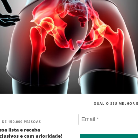
QUAL O SEU MELHOR 
 DE 150.000 PESSOAS
ssa lista e receba
lusivos e com prioridade!