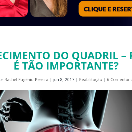
ECIMENTO DO QUADRIL – 
É TÃO IMPORTANTE?
or
Rachel Eugênio Pereira
|
jun 8, 2017
|
Reabilitação
|
6 Comentári