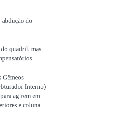
: abdução do
do quadril, mas
mpensatórios.
os Gêmeos
Obturador Interno)
 para agirem em
riores e coluna