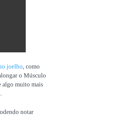
no joelho
, como
 alongar o Músculo
e algo muito mais
.
podendo notar