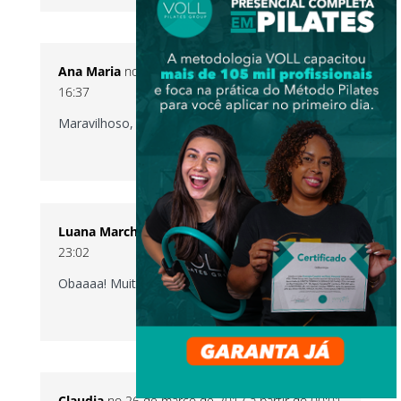
Ana Maria
no 25 de março de 2017 a partir do
16:37
Maravilhoso, parabéns!
RESPONDER
Luana Marchese
no 6 de abril de 2017 a partir do
23:02
Obaaaa! Muito obrigada, Ana Maria!
RESPONDER
Claudia
no 26 de março de 2017 a partir do 00:01