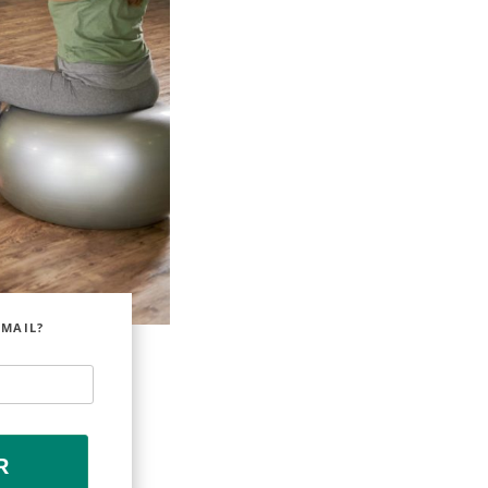
EMAIL?
R