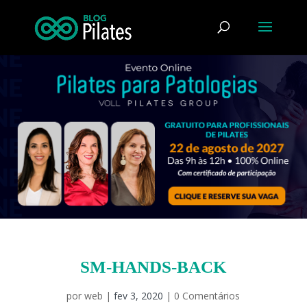
SM-HANDS-BACK
por
web
|
fev 3, 2020
|
0 Comentários