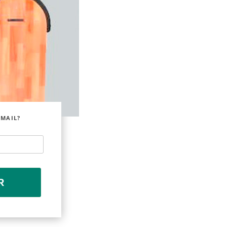
EMAIL?
R