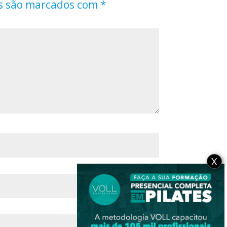
s são marcados com
*
X