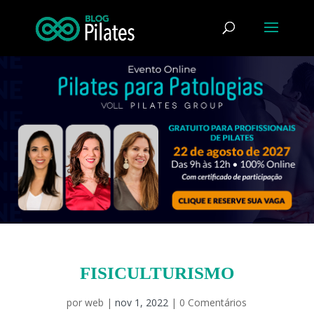
FISICULTURISMO
por
web
|
nov 1, 2022
|
0 Comentários