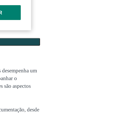
R
os desempenha um
panhar o
es são aspectos
ocumentação
, desde