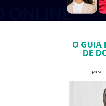
O GUIA 
DE D
por
VOLL