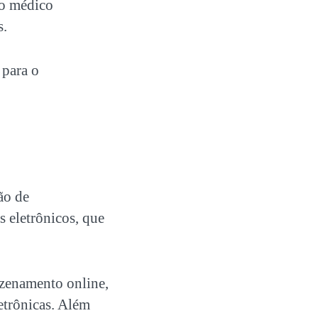
co médico
s.
 para o
ão de
s eletrônicos, que
zenamento online,
etrônicas. Além