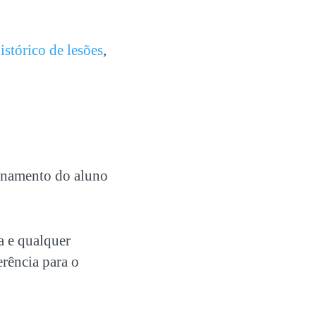
istórico de lesões
,
ionamento do aluno
a e qualquer
erência para o