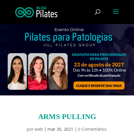
ARMS PULLING
por
web
|
mar 30, 2021
|
0 Comentários