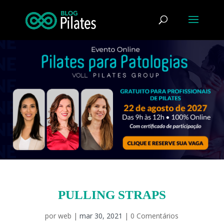
PULLING STRAPS
por
web
|
mar 30, 2021
|
0 Comentários