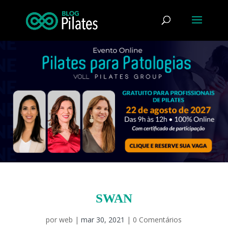
SWAN
por
web
|
mar 30, 2021
|
0 Comentários