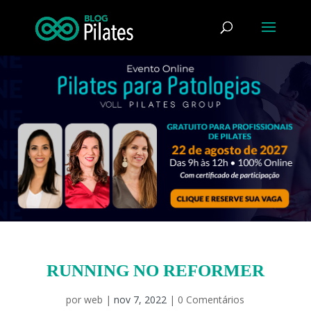
RUNNING NO REFORMER
por
web
|
nov 7, 2022
|
0 Comentários