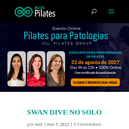
SWAN DIVE NO SOLO
por
web
|
nov 7, 2022
|
0 Comentários