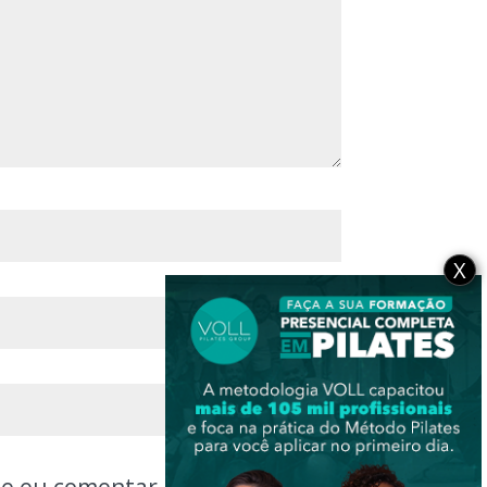
X
ue eu comentar.