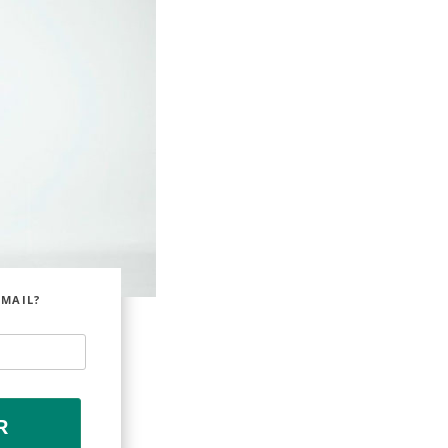
EMAIL?
R